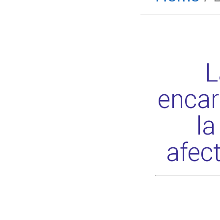
L
encar
la
afec